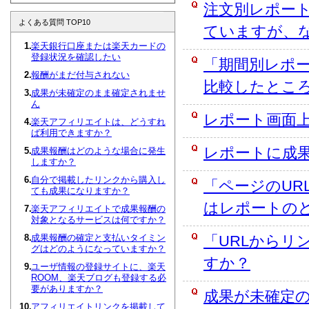
注文別レポー
よくある質問 TOP10
ていますが、
楽天銀行口座または楽天カードの
登録状況を確認したい
「期間別レポ
報酬がまだ付与されない
比較したとこ
成果が未確定のまま確定されませ
ん
レポート画面
楽天アフィリエイトは、どうすれ
ば利用できますか？
レポートに成
成果報酬はどのような場合に発生
しますか？
自分で掲載したリンクから購入し
「ページのU
ても成果になりますか？
はレポートの
楽天アフィリエイトで成果報酬の
対象となるサービスは何ですか？
「URLから
成果報酬の確定と支払いタイミン
グはどのようになっていますか？
すか？
ユーザ情報の登録サイトに、楽天
ROOM、楽天ブログも登録する必
要がありますか？
成果が未確定
アフィリエイトリンクを掲載して